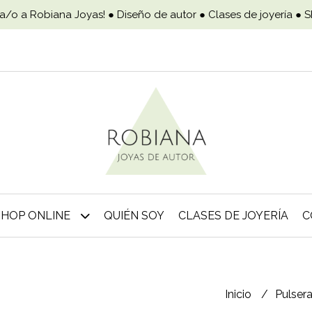
a/o a Robiana Joyas! ● Diseño de autor ● Clases de joyería ● 
SHOP ONLINE
QUIÉN SOY
CLASES DE JOYERÍA
C
Inicio
Pulser