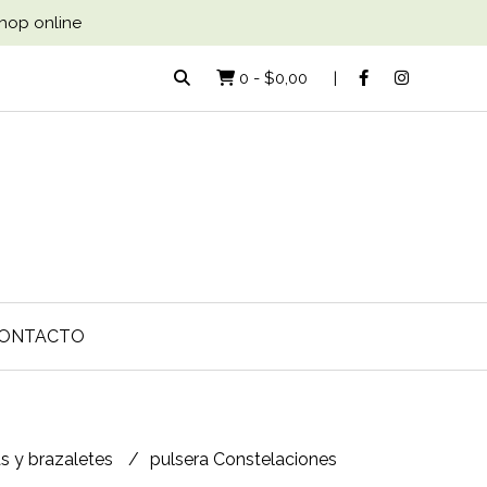
Shop online
0
-
$0,00
ONTACTO
as y brazaletes
pulsera Constelaciones